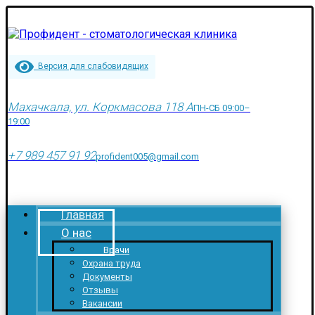
Версия для слабовидящих
Махачкала, ул. Коркмасова 118 А
ПН-СБ 09:00–
19:00
+7 989 457 91 92
profident005@gmail.com
Главная
О нас
Врачи
Охрана труда
Документы
Отзывы
Вакансии